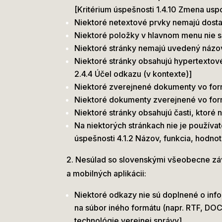
[Kritérium úspešnosti 1.4.10 Zmena usp
Niektoré netextové prvky nemajú dostat
Niektoré položky v hlavnom menu nie s
Niektoré stránky nemajú uvedený názov 
Niektoré stránky obsahujú hypertextov
2.4.4 Účel odkazu (v kontexte)]
Niektoré zverejnené dokumenty vo form
Niektoré dokumenty zverejnené vo form
Niektoré stránky obsahujú časti, ktoré 
Na niektorých stránkach nie je používa
úspešnosti 4.1.2 Názov, funkcia, hodnot
2. Nesúlad so slovenskými všeobecne záv
a mobilných aplikácii:
Niektoré odkazy nie sú doplnené o info
na súbor iného formátu (napr. RTF, DOC
technológie verejnej správy]