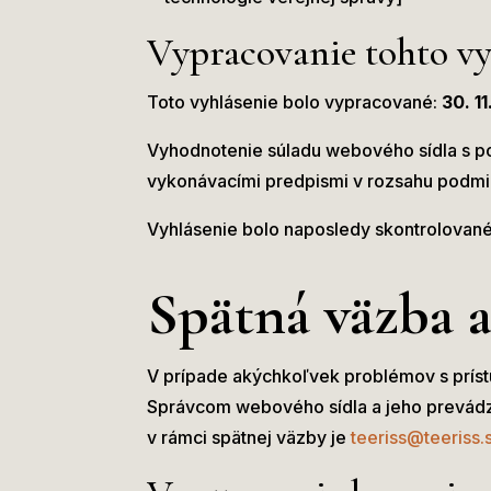
Vypracovanie tohto vy
Toto vyhlásenie bolo vypracované:
30. 1
Vyhodnotenie súladu webového sídla s po
vykonávacími predpismi v rozsahu podm
Vyhlásenie bolo naposledy skontrolovan
Spätná väzba 
V prípade akýchkoľvek problémov s príst
Správcom webového sídla a jeho prevádzk
v rámci spätnej väzby je
teeriss@teeriss.