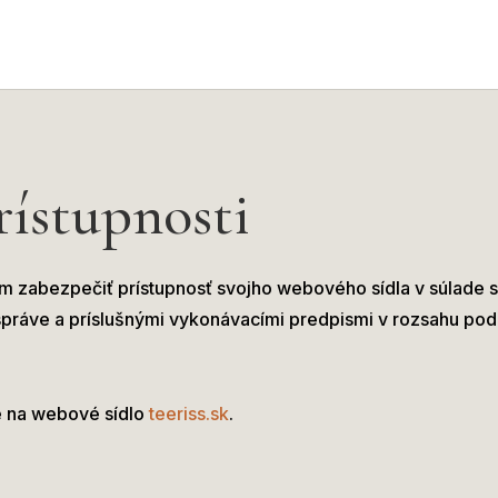
rístupnosti
ujem zabezpečiť prístupnosť svojho webového sídla v súlade 
 správe a príslušnými vykonávacími predpismi v rozsahu p
je na webové sídlo
teeriss.sk
.