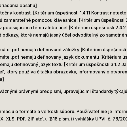
oriadania obsahu]
očný kontrast. [Kritérium úspešnosti 1.4.11 Kontrast netext
ú zamerateľné pomocou klávesnice. [Kritérium úspešnosti 2.
popisujúci ich tému alebo účel [Kritérium úspešnosti 2.4.
é odkazy, ktoré nemajú jasný účel odvoditeľný zo samotnéh
áte .pdf nemajú definované záložky [Kritérium úspešnosti
áte .pdf nemajú definovaný jazyk dokumentu [Kritérium ús
nemajú definovaný jazyk textu [Kritérium úspešnosti 3.1.2 Ja
teľ, ktorý používa čítačku obrazovky, informovaný o otvoren
a]
äznými právnymi predpismi, upravujúcimi štandardy týkajú
rmáciu o formáte a veľkosti súboru. Používateľ nie je info
X, XLS, PDF, ZIP atď.). [§18 písm. i) vyhlášky UPVII č. 78/