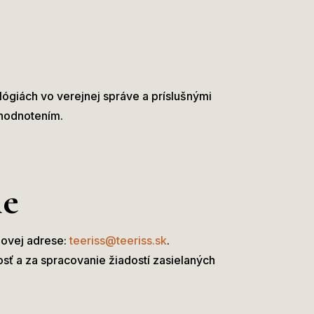
ógiách vo verejnej správe a príslušnými
hodnotením.
ie
lovej adrese:
teeriss@teeriss.sk
.
ť a za spracovanie žiadostí zasielaných