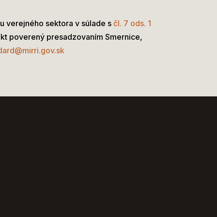
u verejného sektora v súlade s
čl. 7 ods. 1
jekt poverený presadzovaním Smernice,
dard@mirri.gov.sk