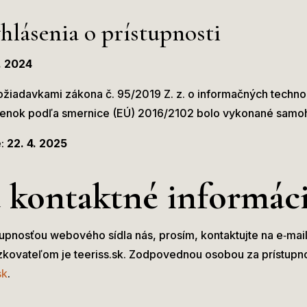
hlásenia o prístupnosti
1. 2024
žiadavkami zákona č. 95/2019 Z. z. o informačných technol
ienok podľa smernice (EÚ) 2016/2102 bolo vykonané samo
é:
22. 4. 2025
a kontaktné informác
upnosťou webového sídla nás, prosím, kontaktujte na e‑mai
ovateľom je teeriss.sk. Zodpovednou osobou za prístupnos
sk
.