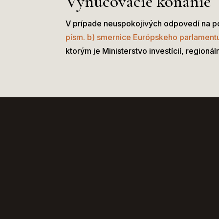
Vynucovacie konanie
V prípade neuspokojivých odpovedí na po
písm. b) smernice Európskeho parlament
ktorým je Ministerstvo investícií, regioná