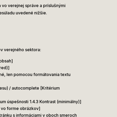
 vo verejnej správe a príslušnými
esúladu uvedené nižšie.
ov verejného sektora:
 obsah]
red)]
ané, len pomocou formátovania textu
esu) / autocomplete [Kritérium
um úspešnosti 1.4.3 Kontrast (minimálny)]
t vo forme obrázkov]
stránku s informáciami v oboch smeroch