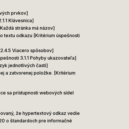
ových prvkov]
1.1 Klávesnica]
2 Každá stránka má názov]
o textu odkazu [Kritérium úspešnosti
 2.4.5 Viacero spôsobov]
pešnosti 3.1.1 Pohyby ukazovateľa]
zyk jednotlivých častí]
ej a zatvorenej položke. [Kritérium
ce sa prístupnosti webových sídel
rmovaný, že hypertextový odkaz vedie
2020 o štandardoch pre informačné