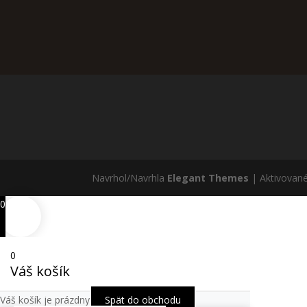
Navrhol/Navrhla
Elegant Themes
| Aktivovan
0
0
Váš košík
Váš košík je prázdny
Spät do obchodu