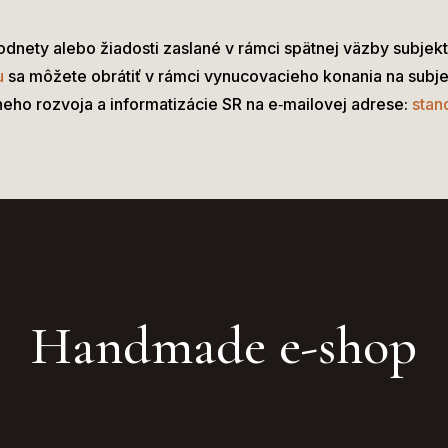
dnety alebo žiadosti zaslané v rámci spätnej väzby subjekt
u
sa môžete obrátiť v rámci vynucovacieho konania na sub
lneho rozvoja a informatizácie SR na e­‑mailovej adrese:
stan
Handmade e-shop