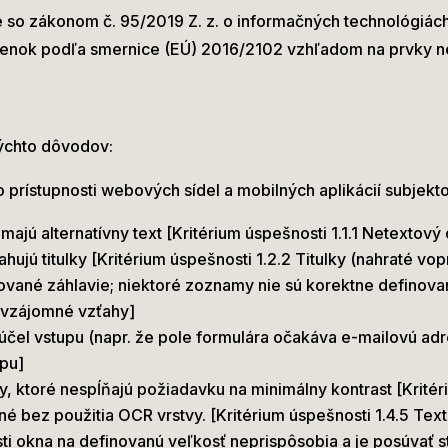
 so zákonom č. 95/2019 Z. z. o informačných technológiách
enok podľa smernice (EÚ) 2016/2102 vzhľadom na prvky n
týchto dôvodov:
 prístupnosti webových sídel a mobilných aplikácií subjekt
ajú alternatívny text [Kritérium úspešnosti 1.1.1 Netextový
jú titulky [Kritérium úspešnosti 1.2.2 Titulky (nahraté vop
ované záhlavie; niektoré zoznamy nie sú korektne definov
a vzájomné vzťahy]
čel vstupu (napr. že pole formulára očakáva e-mailovú adr
upu]
, ktoré nespĺňajú požiadavku na minimálny kontrast [Kritéri
 bez použitia OCR vrstvy. [Kritérium úspešnosti 1.4.5 Tex
ti okna na definovanú veľkosť neprispôsobia a je posúvať 