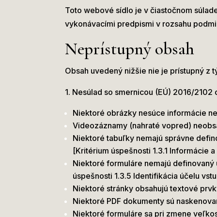
Toto webové sídlo je v čiastočnom súlade
vykonávacími predpismi v rozsahu podmi
Neprístupný obsah
Obsah uvedený nižšie nie je prístupný z 
1. Nesúlad so smernicou (EÚ) 2016/2102 o
Niektoré obrázky nesúce informácie nem
Videozáznamy (nahraté vopred) neobsahu
Niektoré tabuľky nemajú správne defin
[Kritérium úspešnosti 1.3.1 Informácie 
Niektoré formuláre nemajú definovaný ú
úspešnosti 1.3.5 Identifikácia účelu vst
Niektoré stránky obsahujú textové prvky
Niektoré PDF dokumenty sú naskenované
Niektoré formuláre sa pri zmene veľkos